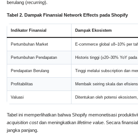
berulang (
recurring
).
Tabel 2. Dampak Finansial Network Effects pada Shopify
Indikator Finansial
Dampak Ekosistem
Pertumbuhan Market
E-commerce global ±8–10% per ta
Pertumbuhan Pendapatan
Historis tinggi (±20–30% YoY pada
Pendapatan Berulang
Tinggi melalui subscription dan me
Profitabilitas
Membaik seiring skala dan efisiens
Valuasi
Ditentukan oleh potensi ekosistem,
Tabel ini memperlihatkan bahwa Shopify memonetisasi produktiv
acquisition cost
dan meningkatkan
lifetime value
. Secara finansi
jangka panjang.