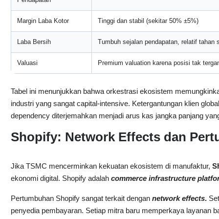
Margin Laba Kotor
Tinggi dan stabil (sekitar 50% ±5%)
Laba Bersih
Tumbuh sejalan pendapatan, relatif tahan s
Valuasi
Premium valuation karena posisi tak terga
Tabel ini menunjukkan bahwa orkestrasi ekosistem memungkinka
industri yang sangat capital-intensive. Ketergantungan klien glob
dependency diterjemahkan menjadi arus kas jangka panjang yang 
Shopify: Network Effects dan Pe
Jika TSMC mencerminkan kekuatan ekosistem di manufaktur,
S
ekonomi digital. Shopify adalah
commerce infrastructure platfo
Pertumbuhan Shopify sangat terkait dengan
network effects
.
Set
penyedia pembayaran. Setiap mitra baru memperkaya layanan bag