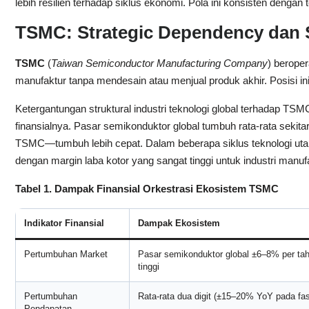
lebih resilien terhadap siklus ekonomi. Pola ini konsisten dengan
TSMC: Strategic Dependency dan S
TSMC
(
Taiwan Semiconductor Manufacturing Company
) berope
manufaktur tanpa mendesain atau menjual produk akhir. Posisi ini
Ketergantungan struktural industri teknologi global terhadap TSMC 
finansialnya. Pasar semikonduktor global tumbuh rata-rata seki
TSMC—tumbuh lebih cepat. Dalam beberapa siklus teknologi uta
dengan margin laba kotor yang sangat tinggi untuk industri manuf
Tabel 1. Dampak Finansial Orkestrasi Ekosistem TSMC
Indikator Finansial
Dampak Ekosistem
Pertumbuhan Market
Pasar semikonduktor global ±6–8% per tah
tinggi
Pertumbuhan
Rata-rata dua digit (±15–20% YoY pada fa
Pendapatan