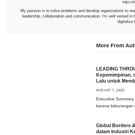
https:/
My passion is to solve problems and develop organizations to re
leadership, collaboration and communication. I’m well versed i
digitalize
More From Aut
LEADING THROUG
Kepemimpinan, 
Lalu untuk Mem
AUGUST 7, 2026
Executive Summary 
karena kekurangan m
Global Borders &
dalam Industri Ke