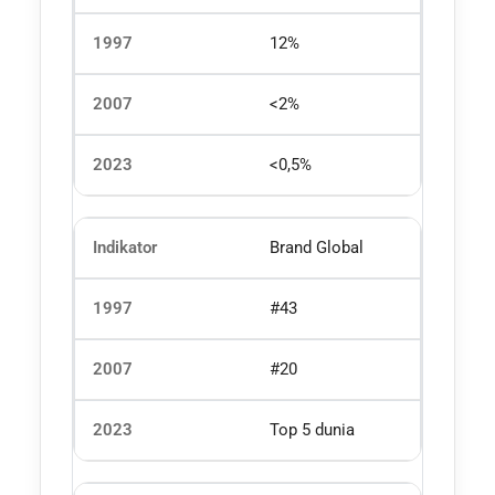
12%
<2%
<0,5%
Brand Global
#43
#20
Top 5 dunia