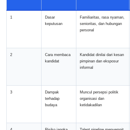
1
Dasar
Familiaritas, rasa nyaman,
keputusan
senioritas, dan hubungan
personal
2
Cara membaca
Kandidat dinilai dari kesan
kandidat
pimpinan dan eksposur
informal
3
Dampak
Muncul persepsi politik
terhadap
organisasi dan
budaya
ketidakadilan
4
Risiko jangka
Talent pipeline menyempit