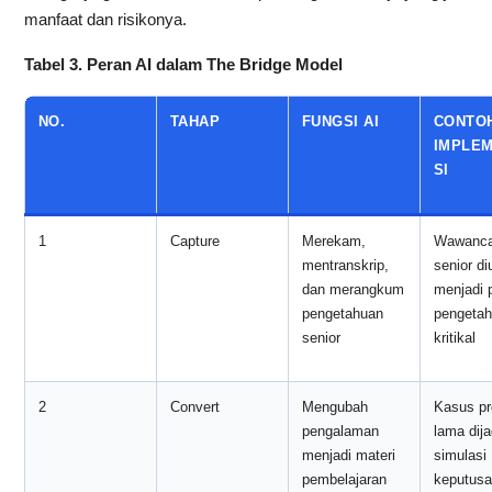
manfaat dan risikonya.
Tabel 3. Peran AI dalam The Bridge Model
NO.
TAHAP
FUNGSI AI
CONTO
IMPLE
SI
1
Capture
Merekam,
Wawanca
mentranskrip,
senior di
dan merangkum
menjadi 
pengetahuan
pengeta
senior
kritikal
2
Convert
Mengubah
Kasus pr
pengalaman
lama dija
menjadi materi
simulasi
pembelajaran
keputusa