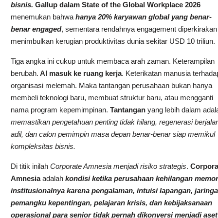
bisnis.
Gallup dalam State of the Global Workplace 2026
menemukan bahwa
hanya 20% karyawan global yang benar-
benar engaged
, sementara rendahnya engagement diperkirakan
menimbulkan kerugian produktivitas dunia sekitar USD 10 triliun.
Tiga angka ini cukup untuk membaca arah zaman. Keterampilan
berubah.
AI masuk ke ruang kerja
. Keterikatan manusia terhada
organisasi melemah. Maka tantangan perusahaan bukan hanya
membeli teknologi baru, membuat struktur baru, atau mengganti
nama program kepemimpinan.
Tantangan
yang lebih dalam adal
memastikan pengetahuan penting tidak hilang, regenerasi berjala
adil, dan calon pemimpin masa depan benar-benar siap memikul
kompleksitas bisnis.
Di titik inilah
Corporate Amnesia menjadi risiko strategis
.
Corpora
Amnesia
adalah
kondisi ketika perusahaan kehilangan memor
institusionalnya karena pengalaman, intuisi lapangan, jaring
pemangku kepentingan, pelajaran krisis, dan kebijaksanaan
operasional para senior tidak pernah dikonversi menjadi aset