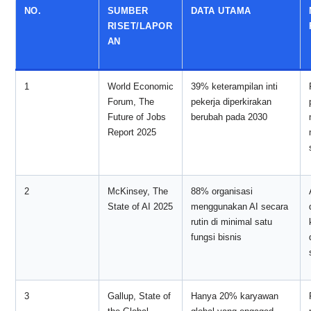
NO.
SUMBER
DATA UTAMA
RISET/LAPOR
AN
1
World Economic
39% keterampilan inti
Forum, The
pekerja diperkirakan
Future of Jobs
berubah pada 2030
Report 2025
2
McKinsey, The
88% organisasi
State of AI 2025
menggunakan AI secara
rutin di minimal satu
fungsi bisnis
3
Gallup, State of
Hanya 20% karyawan