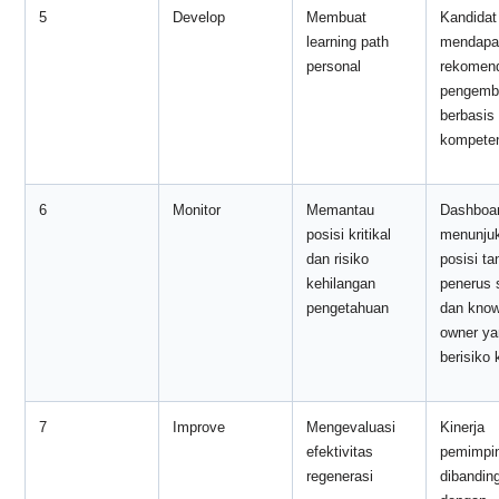
5
Develop
Membuat
Kandidat
learning path
mendapa
personal
rekomen
pengemb
berbasis
kompete
6
Monitor
Memantau
Dashboa
posisi kritikal
menunju
dan risiko
posisi ta
kehilangan
penerus 
pengetahuan
dan know
owner ya
berisiko 
7
Improve
Mengevaluasi
Kinerja
efektivitas
pemimpin
regenerasi
dibandin