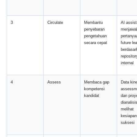
3
Circulate
Membantu
AI assist
penyebaran
menjawa
pengetahuan
pertanya
secara cepat
future le
berdasar
repositor
internal
4
Assess
Membaca gap
Data kine
kompetensi
assessm
kandidat
dan proy
dianalisi
melihat
kesiapan
suksesi