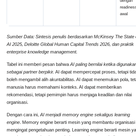
dengan
readines
awal
Sumber Data: Sintesis penulis berdasarkan McKinsey The State 
AI 2025, Deloitte Global Human Capital Trends 2026, dan praktik
enterprise knowledge management.
Tabel ini memberi pesan bahwa
AI paling bernilai ketika digunaka
sebagai partner berpikir.
AI dapat mempercepat proses, tetapi tid
boleh mengambil alih akuntabilitas. AI dapat menemukan pola, tet
manusia harus memahami konteks. AI dapat memberikan
rekomendasi, tetapi pemimpin harus menjaga keadilan dan nilai
organisasi.
Dengan cara ini,
AI menjadi memory engine sekaligus learning
engine
. Memory engine berarti mesin yang membantu organisasi
mengingat pengetahuan penting. Learning engine berarti mesin y