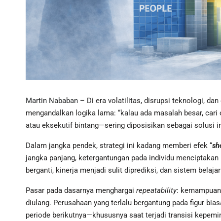
Martin Nababan
– Di era volatilitas, disrupsi teknologi, d
mengandalkan logika lama: “kalau ada masalah besar, cari o
atau eksekutif bintang—sering diposisikan sebagai solusi i
Dalam jangka pendek, strategi ini kadang memberi efek “
sh
jangka panjang, ketergantungan pada individu menciptakan r
berganti, kinerja menjadi sulit diprediksi, dan sistem bela
Pasar pada dasarnya menghargai
repeatability
: kemampuan 
diulang. Perusahaan yang terlalu bergantung pada figur bi
periode berikutnya—khususnya saat terjadi transisi kepemim