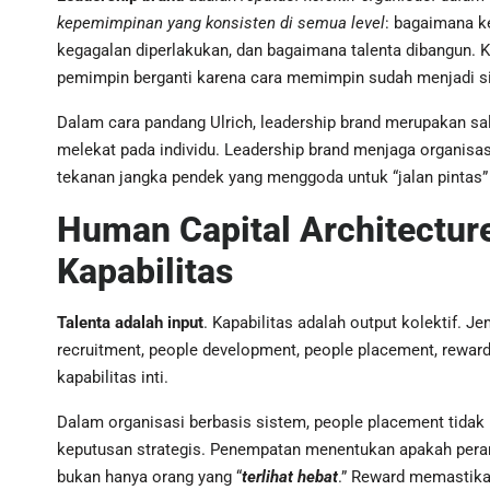
kepemimpinan yang konsisten di semua level
: bagaimana k
kegagalan diperlakukan, dan bagaimana talenta dibangun. Ke
pemimpin berganti karena cara memimpin sudah menjadi si
Dalam cara pandang Ulrich, leadership brand merupakan sal
melekat pada individu. Leadership brand menjaga organisasi
tekanan jangka pendek yang menggoda untuk “jalan pintas”
Human Capital Architectur
Kapabilitas
Talenta adalah input
. Kapabilitas adalah output kolektif. J
recruitment, people development, people placement, reward
kapabilitas inti.
Dalam organisasi berbasis sistem, people placement tidak 
keputusan strategis. Penempatan menentukan apakah peran-
bukan hanya orang yang “
terlihat hebat
.” Reward memastikan