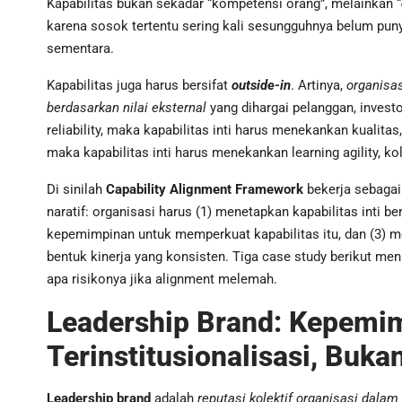
Kapabilitas bukan sekadar “kompetensi orang”, melainkan “
karena sosok tertentu sering kali sesungguhnya belum puny
sementara.
Kapabilitas juga harus bersifat
outside-in
. Artinya,
organisas
berdasarkan nilai eksternal
yang dihargai pelanggan, invest
reliability, maka kapabilitas inti harus menekankan kualitas,
maka kapabilitas inti harus menekankan learning agility, ko
Di sinilah
Capability Alignment Framework
bekerja sebagai
naratif: organisasi harus (1) menetapkan kapabilitas inti b
kepemimpinan untuk memperkuat kapabilitas itu, dan (3) me
bentuk kinerja yang konsisten. Tiga case study berikut m
apa risikonya jika alignment melemah.
Leadership Brand: Kepemi
Terinstitusionalisasi, Buka
Leadership brand
adalah
reputasi kolektif organisasi dal