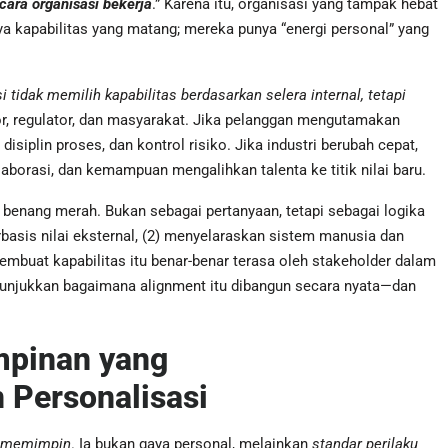
cara organisasi bekerja
.” Karena itu, organisasi yang tampak hebat
a kapabilitas yang matang; mereka punya “energi personal” yang
i tidak memilih kapabilitas berdasarkan selera internal, tetapi
or, regulator, dan masyarakat. Jika pelanggan mengutamakan
 disiplin proses, dan kontrol risiko. Jika industri berubah cepat,
laborasi, dan kemampuan mengalihkan talenta ke titik nilai baru.
 benang merah. Bukan sebagai pertanyaan, tetapi sebagai logika
erbasis nilai eksternal, (2) menyelaraskan sistem manusia dan
mbuat kapabilitas itu benar-benar terasa oleh stakeholder dalam
enunjukkan bagaimana alignment itu dibangun secara nyata—dan
mpinan yang
n Personalisasi
am memimpin
. Ia bukan gaya personal, melainkan
standar perilaku