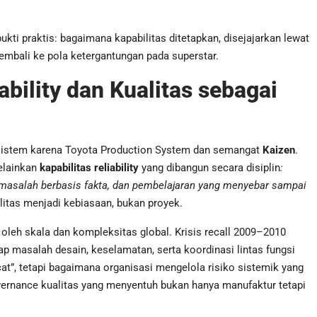
ukti praktis: bagaimana kapabilitas ditetapkan, disejajarkan lewat
embali ke pola ketergantungan pada superstar.
ability dan Kualitas sebagai
s sistem karena Toyota Production System dan semangat
Kaizen
.
elainkan
kapabilitas reliability
yang dibangun secara disiplin
:
 masalah berbasis fakta, dan pembelajaran yang menyebar sampai
alitas menjadi kebiasaan, bukan proyek.
i oleh skala dan kompleksitas global. Krisis recall 2009–2010
ap masalah desain, keselamatan, serta koordinasi lintas fungsi
at”, tetapi bagaimana organisasi mengelola risiko sistemik yang
overnance kualitas yang menyentuh bukan hanya manufaktur tetapi