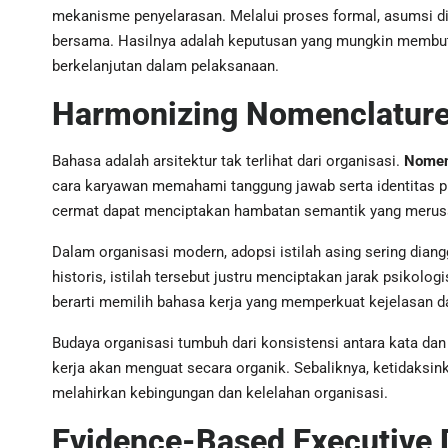
mekanisme penyelarasan. Melalui proses formal, asumsi diuj
bersama. Hasilnya adalah keputusan yang mungkin membutuhk
berkelanjutan dalam pelaksanaan.
Harmonizing Nomenclature
Bahasa adalah arsitektur tak terlihat dari organisasi.
Nomen
cara karyawan memahami tanggung jawab serta identitas pr
cermat dapat menciptakan hambatan semantik yang merusa
Dalam organisasi modern, adopsi istilah asing sering dia
historis, istilah tersebut justru menciptakan jarak psikol
berarti memilih bahasa kerja yang memperkuat kejelasan da
Budaya organisasi tumbuh dari konsistensi antara kata dan 
kerja akan menguat secara organik. Sebaliknya, ketidaksink
melahirkan kebingungan dan kelelahan organisasi.
Evidence-Based Executive 