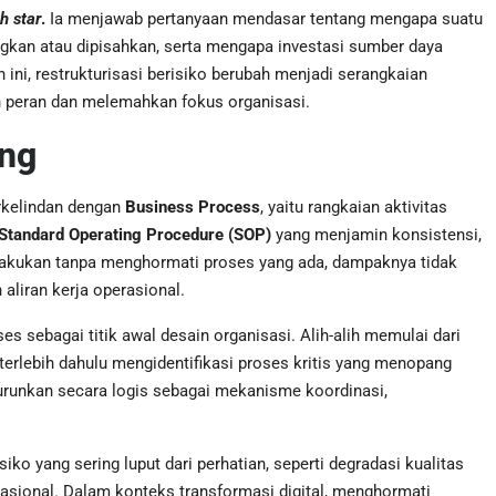
h star
.
Ia menjawab pertanyaan mendasar tentang mengapa suatu
ungkan atau dipisahkan, serta mengapa investasi sumber daya
ini, restrukturisasi berisiko berubah menjadi serangkaian
n peran dan melemahkan fokus organisasi.
ing
berkelindan dengan
Business Process
, yaitu rangkaian aktivitas
Standard Operating Procedure (SOP)
yang menjamin konsistensi,
ilakukan tanpa menghormati proses yang ada, dampaknya tidak
aliran kerja operasional.
 sebagai titik awal desain organisasi. Alih-alih memulai dari
terlebih dahulu mengidentifikasi proses kritis yang menopang
turunkan secara logis sebagai mekanisme koordinasi,
iko yang sering luput dari perhatian, seperti degradasi kualitas
erasional. Dalam konteks transformasi digital, menghormati