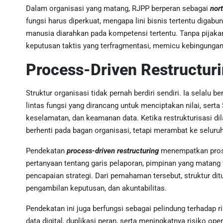
Dalam organisasi yang matang, RJPP berperan sebagai
nort
fungsi harus diperkuat, mengapa lini bisnis tertentu digab
manusia diarahkan pada kompetensi tertentu. Tanpa pijakan 
keputusan taktis yang terfragmentasi, memicu kebingunga
Process-Driven Restructur
Struktur organisasi tidak pernah berdiri sendiri. Ia selalu 
lintas fungsi yang dirancang untuk menciptakan nilai, serta
keselamatan, dan keamanan data. Ketika restrukturisasi d
berhenti pada bagan organisasi, tetapi merambat ke seluruh 
Pendekatan
process-driven restructuring
menempatkan proses
pertanyaan tentang garis pelaporan, pimpinan yang matang 
pencapaian strategi. Dari pemahaman tersebut, struktur di
pengambilan keputusan, dan akuntabilitas.
Pendekatan ini juga berfungsi sebagai pelindung terhadap ris
data digital, duplikasi peran, serta meningkatnya risiko op