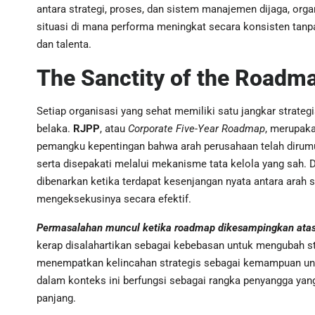
antara strategi, proses, dan sistem manajemen dijaga, org
situasi di mana performa meningkat secara konsisten tanpa
dan talenta.
The Sanctity of the Roadm
Setiap organisasi yang sehat memiliki satu jangkar strateg
belaka.
RJPP
, atau
Corporate Five-Year Roadmap
, merupak
pemangku kepentingan bahwa arah perusahaan telah dirumusk
serta disepakati melalui mekanisme tata kelola yang sah. D
dibenarkan ketika terdapat kesenjangan nyata antara arah
mengeksekusinya secara efektif.
Permasalahan muncul ketika roadmap dikesampingkan atas n
kerap disalahartikan sebagai kebebasan untuk mengubah str
menempatkan kelincahan strategis sebagai kemampuan untuk
dalam konteks ini berfungsi sebagai rangka penyangga yang
panjang.