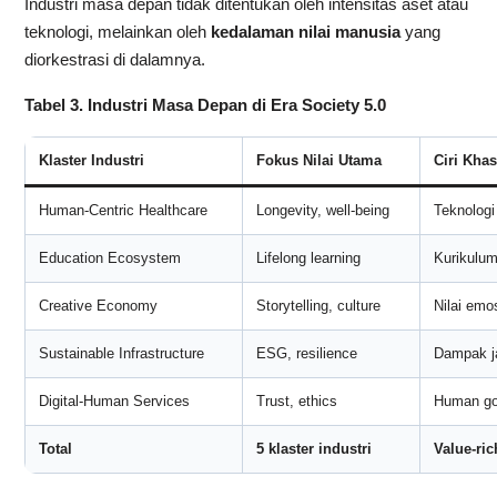
Industri masa depan tidak ditentukan oleh intensitas aset atau
teknologi, melainkan oleh
kedalaman nilai manusia
yang
diorkestrasi di dalamnya.
Tabel 3. Industri Masa Depan di Era Society 5.0
Klaster Industri
Fokus Nilai Utama
Ciri Khas
Human-Centric Healthcare
Longevity, well-being
Teknologi
Education Ecosystem
Lifelong learning
Kurikulum 
Creative Economy
Storytelling, culture
Nilai emo
Sustainable Infrastructure
ESG, resilience
Dampak j
Digital-Human Services
Trust, ethics
Human go
Total
5 klaster industri
Value-ri