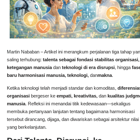
Martin Nababan
– Artikel ini merangkum perjalanan tiga tahap ya
saling terhubung:
talenta sebagai fondasi stabilitas organisasi,
ketegangan manusia
dan
teknologi di era disrupsi
, hingga
fas
baru harmonisasi manusia, teknologi,
dan
makna
.
Ketika teknologi telah menjadi standar dan komoditas,
diferensia
organisasi
bergeser ke
empati, kreativitas,
dan
kualitas judgm
manusia
. Refleksi ini menandai titik kedewasaan—sekaligus
membuka pertanyaan lanjutan tentang bagaimana harmonisasi
tersebut dirancang, dijaga, dan diwariskan sebagai arsitektur nilai
yang berkelanjutan.