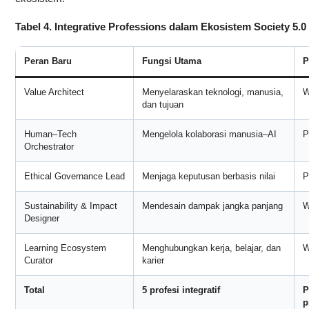
Tabel 4. Integrative Professions dalam Ekosistem Society 5.0
Peran Baru
Fungsi Utama
P
Value Architect
Menyelaraskan teknologi, manusia,
W
dan tujuan
Human–Tech
Mengelola kolaborasi manusia–AI
P
Orchestrator
Ethical Governance Lead
Menjaga keputusan berbasis nilai
P
Sustainability & Impact
Mendesain dampak jangka panjang
W
Designer
Learning Ecosystem
Menghubungkan kerja, belajar, dan
W
Curator
karier
Total
5 profesi integratif
P
p