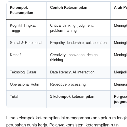
Kelompok
Contoh Keterampilan
Arah P
Keterampilan
Kognitif Tingkat
Critical thinking, judgment,
Meningk
Tinggi
problem framing
Sosial & Emosional
Empathy, leadership, collaboration
Meningk
Kreatif
Creativity, innovation, design
Mening
thinking
Teknologi Dasar
Data literacy, AI interaction
Menjadi
Operasional Rutin
Repetitive processing
Menuru
Total
5 kelompok keterampilan
Perges
judgme
Lima kelompok keterampilan ini menggambarkan spektrum leng
perubahan dunia kerja. Polanya konsisten: keterampilan rutin