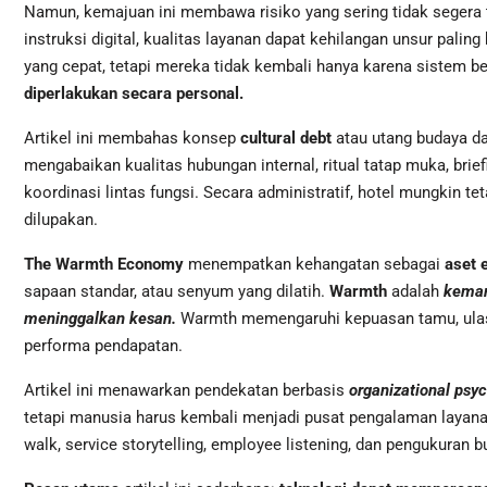
Namun, kemajuan ini membawa risiko yang sering tidak segera te
instruksi digital, kualitas layanan dapat kehilangan unsur paling
yang cepat, tetapi mereka tidak kembali hanya karena sistem be
diperlakukan secara personal.
Artikel ini membahas konsep
cultural debt
atau utang budaya da
mengabaikan kualitas hubungan internal, ritual tatap muka, br
koordinasi lintas fungsi. Secara administratif, hotel mungkin 
dilupakan.
The Warmth Economy
menempatkan kehangatan sebagai
aset 
sapaan standar, atau senyum yang dilatih.
Warmth
adalah
kemam
meninggalkan kesan.
Warmth memengaruhi kepuasan tamu, ulasan p
performa pendapatan.
Artikel ini menawarkan pendekatan berbasis
organizational ps
tetapi manusia harus kembali menjadi pusat pengalaman layanan. 
walk, service storytelling, employee listening, dan pengukuran 