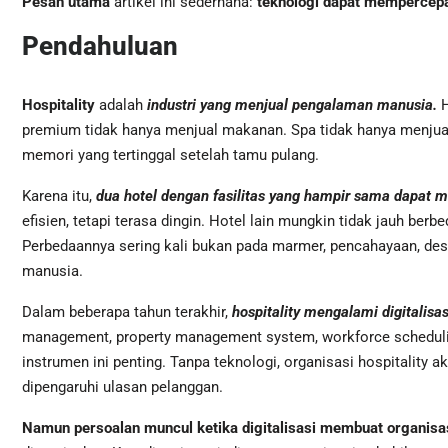
Pesan utama
artikel ini sederhana:
teknologi dapat mempercepa
Pendahuluan
Hospitality
adalah
industri yang menjual pengalaman manusia.
H
premium tidak hanya menjual makanan. Spa tidak hanya menjual r
memori yang tertinggal setelah tamu pulang.
Karena itu,
dua hotel dengan fasilitas yang hampir sama dapat 
efisien, tetapi terasa dingin. Hotel lain mungkin tidak jauh ber
Perbedaannya sering kali bukan pada marmer, pencahayaan, desa
manusia.
Dalam beberapa tahun terakhir,
hospitality mengalami digitalisas
management, property management system, workforce scheduli
instrumen ini penting. Tanpa teknologi, organisasi hospitality 
dipengaruhi ulasan pelanggan.
Namun persoalan muncul ketika digitalisasi membuat organisas