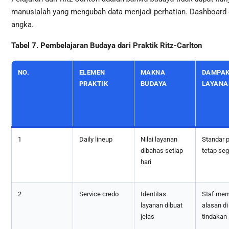
manusialah yang mengubah data menjadi perhatian. Dashboard 
angka.
Tabel 7. Pembelajaran Budaya dari Praktik Ritz-Carlton
NO.
ELEMEN
MAKNA
DAMPAK
PRAKTIK
BUDAYA
LAYANA
1
Daily lineup
Nilai layanan
Standar p
dibahas setiap
tetap seg
hari
2
Service credo
Identitas
Staf me
layanan dibuat
alasan di
jelas
tindakan