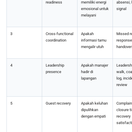
readiness
memiliki energi
absensi, 
emosional untuk
signal
melayani
3
Cross-functional
Apakah
Missed r
coordination
informasi tamu
response
mengalir utuh
handover 
4
Leadership
Apakah manajer
Leadersh
presence
hadir di
walk, co
lapangan
log, incid
review
5
Guest recovery
Apakah keluhan
Complain
dipulihkan
closure t
dengan empati
recovery
satisfact