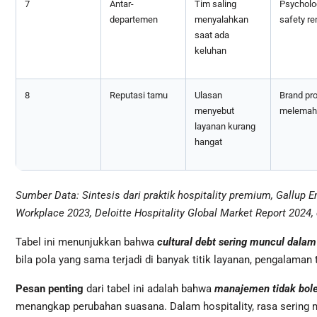
7
Antar-
Tim saling
Psycholo
departemen
menyalahkan
safety r
saat ada
keluhan
8
Reputasi tamu
Ulasan
Brand pr
menyebut
melemah
layanan kurang
hangat
Sumber Data: Sintesis dari praktik hospitality premium, Gallup 
Workplace 2023, Deloitte Hospitality Global Market Report 2024,
Tabel ini menunjukkan bahwa
cultural debt sering muncul dalam
bila pola yang sama terjadi di banyak titik layanan, pengalaman
Pesan penting
dari tabel ini adalah bahwa
manajemen tidak bole
menangkap perubahan suasana. Dalam hospitality, rasa sering m