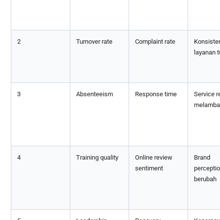
2
Turnover rate
Complaint rate
Konsiste
layanan t
3
Absenteeism
Response time
Service r
melamba
4
Training quality
Online review
Brand
sentiment
percepti
berubah