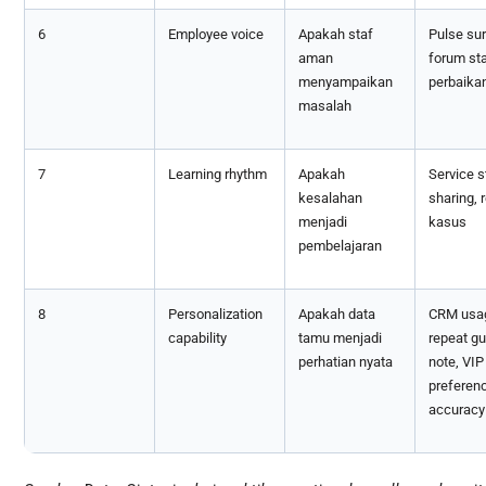
6
Employee voice
Apakah staf
Pulse sur
aman
forum sta
menyampaikan
perbaika
masalah
7
Learning rhythm
Apakah
Service s
kesalahan
sharing, 
menjadi
kasus
pembelajaran
8
Personalization
Apakah data
CRM usa
capability
tamu menjadi
repeat gu
perhatian nyata
note, VIP
preferen
accuracy