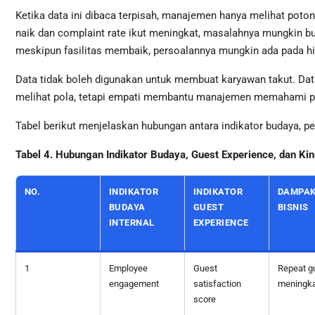
Ketika data ini dibaca terpisah, manajemen hanya melihat poton
naik dan complaint rate ikut meningkat, masalahnya mungkin bu
meskipun fasilitas membaik, persoalannya mungkin ada pada hi
Data tidak boleh digunakan untuk membuat karyawan takut. Da
melihat pola, tetapi empati membantu manajemen memahami p
Tabel berikut menjelaskan hubungan antara indikator budaya, 
Tabel 4. Hubungan Indikator Budaya, Guest Experience, dan Kine
NO.
INDIKATOR
INDIKATOR
DAMPA
BUDAYA
GUEST
BISNIS
INTERNAL
EXPERIENCE
1
Employee
Guest
Repeat g
engagement
satisfaction
meningka
score