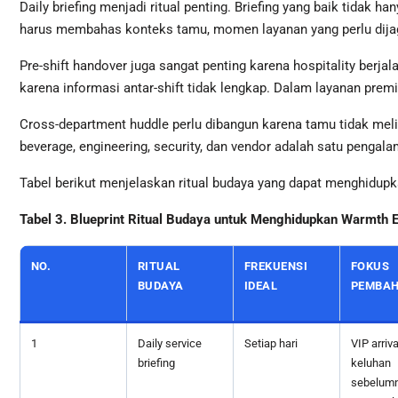
Daily briefing menjadi ritual penting. Briefing yang baik tidak 
harus membahas konteks tamu, momen layanan yang perlu dijaga,
Pre-shift handover juga sangat penting karena hospitality berj
karena informasi antar-shift tidak lengkap. Dalam layanan premi
Cross-department huddle perlu dibangun karena tamu tidak meli
beverage, engineering, security, dan vendor adalah satu pengala
Tabel berikut menjelaskan ritual budaya yang dapat menghidu
Tabel 3. Blueprint Ritual Budaya untuk Menghidupkan Warmth
NO.
RITUAL
FREKUENSI
FOKUS
BUDAYA
IDEAL
PEMBA
1
Daily service
Setiap hari
VIP arriva
briefing
keluhan
sebelumn