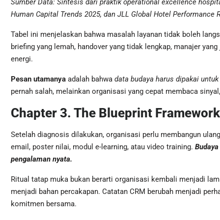
Sumber Data: Sintesis dari praktik operational excellence hospit
Human Capital Trends 2025, dan JLL Global Hotel Performance 
Tabel ini menjelaskan bahwa masalah layanan tidak boleh langs
briefing yang lemah, handover yang tidak lengkap, manajer yang j
energi.
Pesan utamanya
adalah bahwa
data budaya harus dipakai untu
pernah salah, melainkan organisasi yang cepat membaca sinyal,
Chapter 3. The Blueprint Framewor
Setelah diagnosis dilakukan, organisasi perlu membangun ulang
email, poster nilai, modul e-learning, atau video training.
Budaya 
pengalaman nyata.
Ritual tatap muka bukan berarti organisasi kembali menjadi lam
menjadi bahan percakapan. Catatan CRM berubah menjadi perhat
komitmen bersama.