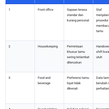
1
Front office
Sapaan terasa
Staf
standar dan
menjalan
kurang personal
prosedur
membaca
tamu
2
Housekeeping
Permintaan
Handover
khusus tamu
shift kur
sering terlambat
utuh
diteruskan
3
Food and
Preferensi tamu
Data tam
beverage
loyal tidak
berubah 
dikenali
perhatian