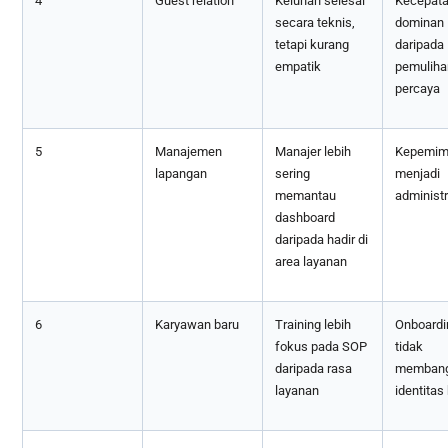
4
Guest relation
Keluhan selesai
Kecepata
secara teknis,
dominan
tetapi kurang
daripada
empatik
pemuliha
percaya
5
Manajemen
Manajer lebih
Kepemim
lapangan
sering
menjadi
memantau
administr
dashboard
daripada hadir di
area layanan
6
Karyawan baru
Training lebih
Onboardi
fokus pada SOP
tidak
daripada rasa
memban
layanan
identitas