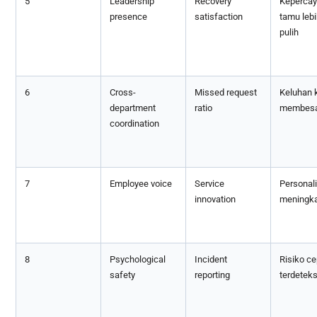
5
Leadership
Recovery
Keperca
presence
satisfaction
tamu lebi
pulih
6
Cross-
Missed request
Keluhan k
department
ratio
membesa
coordination
7
Employee voice
Service
Personali
innovation
meningka
8
Psychological
Incident
Risiko ce
safety
reporting
terdeteks