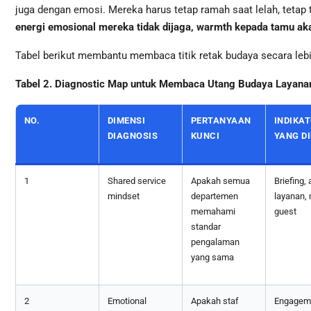
juga dengan emosi. Mereka harus tetap ramah saat lelah, tetap 
energi emosional mereka tidak dijaga, warmth kepada tamu ak
Tabel berikut membantu membaca titik retak budaya secara lebi
Tabel 2. Diagnostic Map untuk Membaca Utang Budaya Layana
NO.
DIMENSI
PERTANYAAN
INDIKA
DIAGNOSIS
KUNCI
YANG D
1
Shared service
Apakah semua
Briefing, 
mindset
departemen
layanan,
memahami
guest
standar
pengalaman
yang sama
2
Emotional
Apakah staf
Engagem