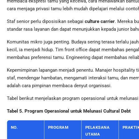
membaca ekspresi tamu yang kecewa, cara menawarkan bantuan
cara menjaga privasi tamu lebih mudah dipelajari melalui contoh
Staf senior perlu diposisikan sebagai
culture carrier
. Mereka b
standar rasa layanan dan dapat menunjukkan kepada junior bah
Komunitas mikro juga penting. Budaya sering terasa terlalu jau
kecil, ia menjadi hidup. Tim front office dapat membahas pen
membahas preferensi tamu. Engineering dapat membahas relia
Kepemimpinan lapangan menjadi penentu. Manajer hospitality ti
staf, mendengar hambatan, mengamati interaksi tamu, dan memb
adalah cara pimpinan membaca denyut organisasi.
Tabel berikut menjelaskan program operasional untuk melunasi c
Tabel 5. Program Operasional untuk Melunasi Cultural Debt
NO.
PROGRAM
PELAKSANA
PRAKTIK
UTAMA