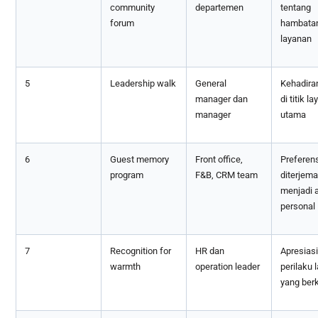
community
departemen
tentang
forum
hambata
layanan
5
Leadership walk
General
Kehadiran
manager dan
di titik l
manager
utama
6
Guest memory
Front office,
Preferen
program
F&B, CRM team
diterjem
menjadi 
personal
7
Recognition for
HR dan
Apresiasi
warmth
operation leader
perilaku 
yang ber