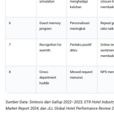
simulation
menghadapi
closure t
keluhan
membaik
6
Guest memory
Personalisasi
Repeat g
program
meningkat
ratio naik
7
Recognition for
Perilaku positif
Online re
warmth
ditiru
sentimen
membaik
8
Cross-
Missed request
NPS men
department
menurun
huddle
Sumber Data: Sintesis dari Gallup 2022–2023, STR Hotel Industry
Market Report 2024, dan JLL Global Hotel Performance Review 2