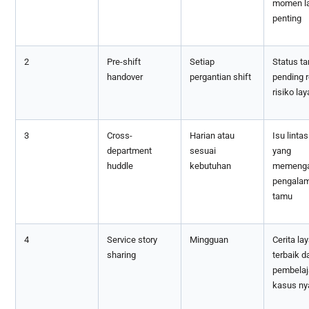
momen l
penting
2
Pre-shift
Setiap
Status t
handover
pergantian shift
pending r
risiko la
3
Cross-
Harian atau
Isu linta
department
sesuai
yang
huddle
kebutuhan
memenga
pengala
tamu
4
Service story
Mingguan
Cerita la
sharing
terbaik d
pembelaj
kasus ny