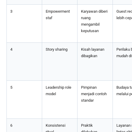
3
Empowerment
Karyawan diberi
Guest re
staf
ruang
lebih cep
mengambil
keputusan
4
Story sharing
Kisah layanan
Perilaku 
dibagikan
mudah dit
5
Leadership role
Pimpinan
Budaya t
model
menjadi contoh
melalui p
standar
6
Konsistensi
Praktik
Layanan s
ritual
dilakukan
lintas shi