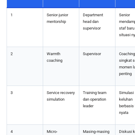
1
Senior-junior
Department
Senior
mentorship
head dan
mendamp
supervisor
staf baru
situasi n
2
Warmth
Supervisor
Coaching
coaching
singkat s
momen l
penting
3
Service recovery
Training team
Simulasi
simulation
dan operation
keluhan
leader
berbasis
nyata
4
Micro-
Masing-masing
Diskusi k