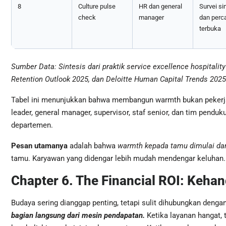
8
Culture pulse
HR dan general
Survei si
check
manager
dan perc
terbuka
Sumber Data: Sintesis dari praktik service excellence hospitali
Retention Outlook 2025, dan Deloitte Human Capital Trends 2025
Tabel ini menunjukkan bahwa membangun warmth bukan pekerjaan 
leader, general manager, supervisor, staf senior, dan tim penduk
departemen.
Pesan utamanya
adalah bahwa
warmth kepada tamu dimulai dar
tamu. Karyawan yang didengar lebih mudah mendengar keluhan.
Chapter 6. The Financial ROI: Keha
Budaya sering dianggap penting, tetapi sulit dihubungkan denga
bagian langsung dari mesin pendapatan.
Ketika layanan hangat, 