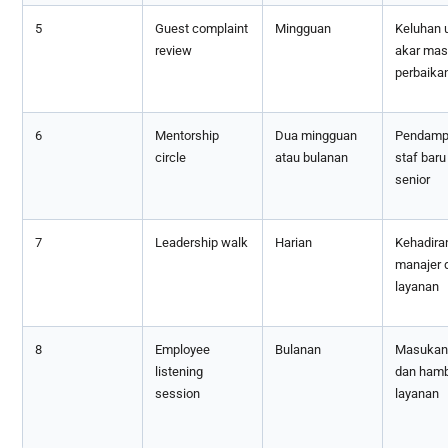
5
Guest complaint
Mingguan
Keluhan 
review
akar mas
perbaika
6
Mentorship
Dua mingguan
Pendamp
circle
atau bulanan
staf baru
senior
7
Leadership walk
Harian
Kehadira
manajer d
layanan
8
Employee
Bulanan
Masukan 
listening
dan ham
session
layanan