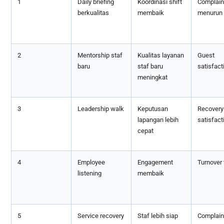
1
Daily briefing
Koordinasi shift
Complaint
berkualitas
membaik
menurun
2
Mentorship staf
Kualitas layanan
Guest
baru
staf baru
satisfact
meningkat
3
Leadership walk
Keputusan
Recovery
lapangan lebih
satisfact
cepat
4
Employee
Engagement
Turnover 
listening
membaik
5
Service recovery
Staf lebih siap
Complain