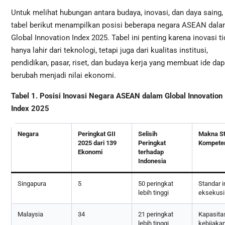
Untuk melihat hubungan antara budaya, inovasi, dan daya saing,
tabel berikut menampilkan posisi beberapa negara ASEAN dal
Global Innovation Index 2025. Tabel ini penting karena inovasi t
hanya lahir dari teknologi, tetapi juga dari kualitas institusi,
pendidikan, pasar, riset, dan budaya kerja yang membuat ide dap
berubah menjadi nilai ekonomi.
Tabel 1. Posisi Inovasi Negara ASEAN dalam Global Innovation
Index 2025
Negara
Peringkat GII
Selisih
Makna St
2025 dari 139
Peringkat
Kompete
Ekonomi
terhadap
Indonesia
Singapura
5
50 peringkat
Standar in
lebih tinggi
eksekusi
Malaysia
34
21 peringkat
Kapasitas
lebih tinggi
kebijakan