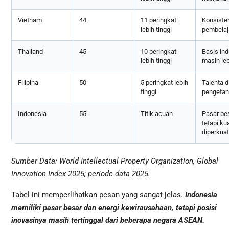
Vietnam
44
11 peringkat
Konsisten
lebih tinggi
pembelaja
Thailand
45
10 peringkat
Basis ind
lebih tinggi
masih leb
Filipina
50
5 peringkat lebih
Talenta d
tinggi
pengetah
Indonesia
55
Titik acuan
Pasar be
tetapi ku
diperkuat
Sumber Data: World Intellectual Property Organization, Global
Innovation Index 2025; periode data 2025.
Tabel ini memperlihatkan pesan yang sangat jelas.
Indonesia
memiliki pasar besar dan energi kewirausahaan, tetapi posisi
inovasinya masih tertinggal dari beberapa negara ASEAN.