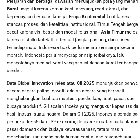
Pelajaran dari berbagai kawasan menunjukkan pola yang menari
Barat
unggul karena komunikasi langsung, meritokrasi, dan
kepercayaan berbasis kinerja.
Eropa Kontinental
kuat karena
standar, proses, dan ketelitian institusional. Timur Tengah berg
cepat karena visi besar dan modal relasional.
Asia Timur
meles
karena disiplin kolektif, orientasi jangka panjang, dan obsesi
terhadap mutu. Indonesia tidak perlu meniru semuanya secara
mentah. Indonesia perlu menyerap prinsip terbaiknya, lalu
mengolahnya menjadi versi yang sesuai dengan karakter bangs
sendiri.
D
ata Global Innovation Index atau GII 2025
menunjukkan bahwa
negara-negara paling inovatif adalah negara yang berhasil
menghubungkan kualitas institusi, pendidikan, riset, pasar, dan
budaya produktif. GII adalah indeks yang mengukur kapasitas d
hasil inovasi suatu negara. Dalam GII 2025, Indonesia berada p
peringkat ke-55 dari 139 ekonomi, dengan kekuatan pada ukura
pasar domestik dan budaya kewirausahaan, tetapi masih
menghadapi tantangan pada human capital and research atau