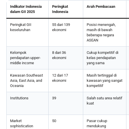
Indikator Indonesia
Peringkat
Arah Pembacaan
dalam GII 2025
Indonesia
Peringkat GII
55 dari 139
Posisi menengah,
keseluruhan
ekonomi
masih di bawah
beberapa negara
ASEAN
Kelompok
8 dari 36
Cukup kompetitif di
pendapatan upper-
ekonomi
kelas pendapatan
middle income
yang sama
Kawasan Southeast
12 dari 17
Masih tertinggal di
Asia, East Asia, and
ekonomi
kawasan yang sangat
Oceania
kompetitif
Institutions
39
Salah satu area relatif
kuat
Market
50
Pasar cukup
sophistication
mendukung