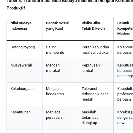
Tabel 3. Transformasi Nilai Budaya Indonesia menjadi Kompete
Produktif
Nilai Budaya
Bentuk Sosial
Risiko Jika
Bentuk
Indonesia
yang Kuat
Tidak Dikelola
Kompete
Modern
Gotong royong
Saling
Peran kabur dan
Kolabora
membantu
hasil sulit diukur
berbasis 
Musyawarah
Mencari
Keputusan
Keputus
mufakat
lambat
berbasis 
dan teng
Kekeluargaan
Menjaga
Toleransi
Kepeduli
kedekatan
terhadap kinerja
profesion
rendah
berbasis
Kesantunan
Menjaga
Masalah
Koreksi j
perasaan
terlambat
dengan c
diungkap
dewasa