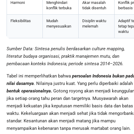
Harmoni
Menghindari
Akar masalah
Konflik p
konflik terbuka
tidak disentuh
berbasis 
Fleksibilitas
Mudah
Disiplin waktu
Adaptif t
menyesuaikan
melemah
tetap tep
waktu
Sumber Data: Sintesa penulis berdasarkan culture mapping,
literatur budaya organisasi, praktik manajemen mutu, dan
pembacaan
konteks Indonesia; periode sintesa 2014–2026.
Tabel ini memperlihatkan bahwa
persoalan Indonesia bukan pad
nilai dasarnya
. Nilainya justru kuat. Yang perlu diperbaiki adalah
bentuk operasionalnya
.
Gotong royong akan menjadi keunggula
jika setiap orang tahu peran dan targetnya. Musyawarah akan
menjadi kekuatan jika keputusan memiliki basis data dan batas
waktu. Kekeluargaan akan menjadi sehat jika tidak mengorbank
standar. Kesantunan akan menjadi matang jika mampu
menyampaikan kebenaran tanpa merusak martabat orang lain.