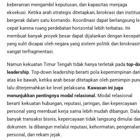
keberanian mengambil keputusan, dan kapasitas menjaga
eksekusi. Ketika arah strategis ditetapkan, birokrasi dan institus
bergerak dalam satu komando. Koordinasi dapat berlangsung le
cepat karena ruang perdebatan horizontal lebih terbatas. Ini
membuat banyak proyek besar dapat dijalankan dengan kecepa
yang sulit dicapai oleh negara yang sistem politik dan birokrasi
sangat terfragmentasi.
Namun kekuatan Timur Tengah tidak hanya terletak pada
top-d
leadership
. Top-down leadership berarti pola kepemimpinan dar
atas ke bawah, ketika arah besar ditetapkan oleh pemimpin pun
lalu diterjemahkan ke level pelaksana.
Kawasan ini juga
menunjukkan pentingnya modal relasional.
Modal relasional
berarti kekuatan hubungan, reputasi, jaringan, dan kepercayaan
personal yang membuat kerja sama lebih mudah dibangun. Dal
banyak transaksi bisnis, kepercayaan tidak langsung dimulai dar
dokumen. Ia dibangun melalui reputasi, kehormatan, pengenala
personal, dan rekam jejak.