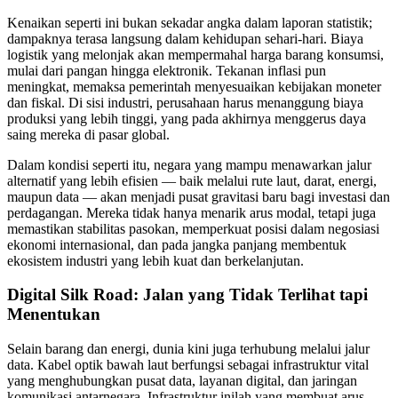
Kenaikan seperti ini bukan sekadar angka dalam laporan statistik;
dampaknya terasa langsung dalam kehidupan sehari-hari. Biaya
logistik yang melonjak akan mempermahal harga barang konsumsi,
mulai dari pangan hingga elektronik. Tekanan inflasi pun
meningkat, memaksa pemerintah menyesuaikan kebijakan moneter
dan fiskal. Di sisi industri, perusahaan harus menanggung biaya
produksi yang lebih tinggi, yang pada akhirnya menggerus daya
saing mereka di pasar global.
Dalam kondisi seperti itu, negara yang mampu menawarkan jalur
alternatif yang lebih efisien — baik melalui rute laut, darat, energi,
maupun data — akan menjadi pusat gravitasi baru bagi investasi dan
perdagangan. Mereka tidak hanya menarik arus modal, tetapi juga
memastikan stabilitas pasokan, memperkuat posisi dalam negosiasi
ekonomi internasional, dan pada jangka panjang membentuk
ekosistem industri yang lebih kuat dan berkelanjutan.
Digital Silk Road: Jalan yang Tidak Terlihat tapi
Menentukan
Selain barang dan energi, dunia kini juga terhubung melalui jalur
data. Kabel optik bawah laut berfungsi sebagai infrastruktur vital
yang menghubungkan pusat data, layanan digital, dan jaringan
komunikasi antarnegara. Infrastruktur inilah yang membuat arus