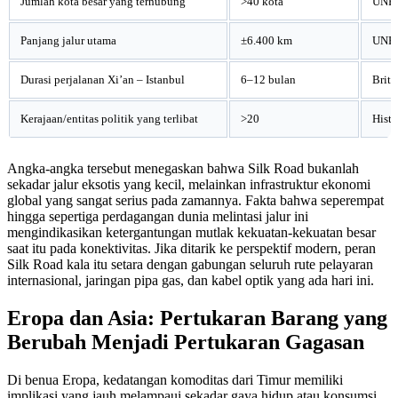
Jumlah kota besar yang terhubung
>40 kota
UNES
Panjang jalur utama
±6.400 km
UNE
Durasi perjalanan Xi’an – Istanbul
6–12 bulan
Briti
Kerajaan/entitas politik yang terlibat
>20
Histo
Angka-angka tersebut menegaskan bahwa Silk Road bukanlah
sekadar jalur eksotis yang kecil, melainkan infrastruktur ekonomi
global yang sangat serius pada zamannya. Fakta bahwa seperempat
hingga sepertiga perdagangan dunia melintasi jalur ini
mengindikasikan ketergantungan mutlak kekuatan-kekuatan besar
saat itu pada konektivitas. Jika ditarik ke perspektif modern, peran
Silk Road kala itu setara dengan gabungan seluruh rute pelayaran
internasional, jaringan pipa gas, dan kabel optik yang ada hari ini.
Eropa dan Asia: Pertukaran Barang yang
Berubah Menjadi Pertukaran Gagasan
Di benua Eropa, kedatangan komoditas dari Timur memiliki
implikasi yang jauh melampaui sekadar gaya hidup atau konsumsi.