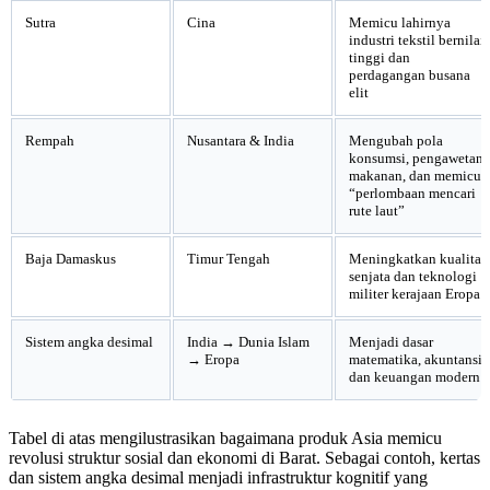
Sutra
Cina
Memicu lahirnya
industri tekstil bernilai
tinggi dan
perdagangan busana
elit
Rempah
Nusantara & India
Mengubah pola
konsumsi, pengawetan
makanan, dan memicu
“perlombaan mencari
rute laut”
Baja Damaskus
Timur Tengah
Meningkatkan kualitas
senjata dan teknologi
militer kerajaan Eropa
Sistem angka desimal
India → Dunia Islam
Menjadi dasar
→ Eropa
matematika, akuntansi,
dan keuangan modern
Tabel di atas mengilustrasikan bagaimana produk Asia memicu
revolusi struktur sosial dan ekonomi di Barat. Sebagai contoh, kertas
dan sistem angka desimal menjadi infrastruktur kognitif yang