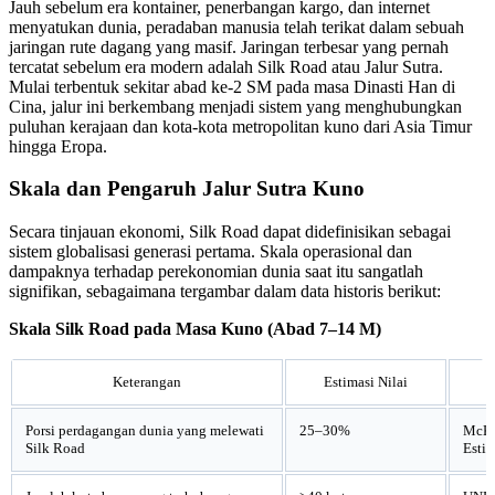
Jauh sebelum era kontainer, penerbangan kargo, dan internet
menyatukan dunia, peradaban manusia telah terikat dalam sebuah
jaringan rute dagang yang masif. Jaringan terbesar yang pernah
tercatat sebelum era modern adalah Silk Road atau Jalur Sutra.
Mulai terbentuk sekitar abad ke-2 SM pada masa Dinasti Han di
Cina, jalur ini berkembang menjadi sistem yang menghubungkan
puluhan kerajaan dan kota-kota metropolitan kuno dari Asia Timur
hingga Eropa.
Skala dan Pengaruh Jalur Sutra Kuno
Secara tinjauan ekonomi, Silk Road dapat didefinisikan sebagai
sistem globalisasi generasi pertama. Skala operasional dan
dampaknya terhadap perekonomian dunia saat itu sangatlah
signifikan, sebagaimana tergambar dalam data historis berikut:
Skala Silk Road pada Masa Kuno (Abad 7–14 M)
Keterangan
Estimasi Nilai
Porsi perdagangan dunia yang melewati
25–30%
McKi
Silk Road
Estim