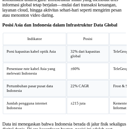
informasi global tetap berjalan—mulai dari transaksi keuangan,
layanan cloud, hingga aktivitas sehari-hari seperti mengirim pesan
atau menonton video daring.
Posisi Asia dan Indonesia dalam Infrastruktur Data Global
Indikator
Posisi
Porsi kapasitas kabel optik Asia
32% dari kapasitas
TeleGeog
global
Persentase rute kabel Asia yang
±60%
TeleGeog
melewati Indonesia
Pertumbuhan pasar pusat data
22% CAGR
Frost & S
Indonesia
Jumlah pengguna internet
±215 juta
Kementer
Indonesia
Informati
Data ini menegaskan bahwa Indonesia berada di jalur fisik sekaligus