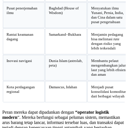
Pusat penerjemahan
Baghdad (House of
Menyatukan ilmu
ilmu
Wisdom)
Yunani, Persia, India,
dan Cina dalam satu
pusat pengetahuan
Rantai keamanan
Samarkand–Bukhara
Menjamin pedagang
dagang
bisa melintasi rute
dengan risiko yang
lebih terkendali
Inovasi navigasi
Dunia Islam (astrolab,
Membantu pelaut
peta)
mengembangkan jalur
laut yang lebih efisien
dan aman
Kota perdagangan
Damascus, Isfahan
Menjadi pusat
regional
konsolidasi komoditas
dari berbagai wilayah
Peran mereka dapat dipadankan dengan
“operator logistik
modern
“. Mereka berfungsi sebagai pelumas sistem, memastikan
arus barang tetap lancar, informasi tersebar luas, dan transaksi dapat
terjadi dengan kepercayaan tinggi antarpihak yang berjauhan.