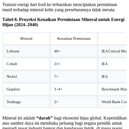
Transisi energi dari fosil ke terbarukan menciptakan permintaan
masif terhadap mineral kritis yang persebarannya tidak merata.
Tabel 8. Proyeksi Kenaikan Permintaan Mineral untuk Energi
Hijau (2024–2040)
Mineral
Kenaikan Permintaan
Lithium
40×
IEA Critical Min
Cobalt
21×
IEA
Nickel
7×
IEA
Graphite
3–4×
Benchmark Minera
Tembaga
2×
World Bank Comm
Mineral ini adalah
“darah”
bagi ekonomi hijau global. Kepemilikan
atas sumber daya ini membuka peluang bagi negara pemilik untuk
menjadi pusat industri baterai dan kendaraan listrik, di mana posisi