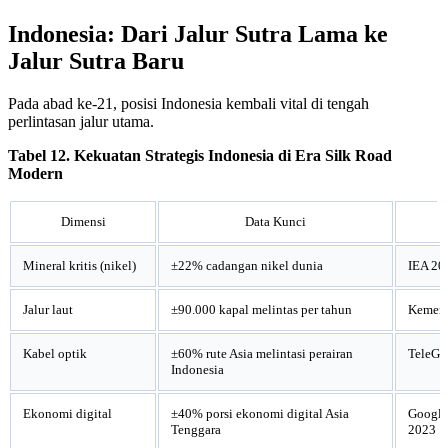
Indonesia: Dari Jalur Sutra Lama ke
Jalur Sutra Baru
Pada abad ke-21, posisi Indonesia kembali vital di tengah
perlintasan jalur utama.
Tabel 12. Kekuatan Strategis Indonesia di Era Silk Road
Modern
Dimensi
Data Kunci
Mineral kritis (nikel)
±22% cadangan nikel dunia
IEA 20
Jalur laut
±90.000 kapal melintas per tahun
Kement
Kabel optik
±60% rute Asia melintasi perairan
TeleGe
Indonesia
Ekonomi digital
±40% porsi ekonomi digital Asia
Googl
Tenggara
2023