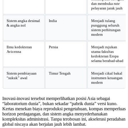
dan membuka rute
pelayaran jarak jauh
Sistem angka desimal
India
Menjadi tulang
& angka nol
punggung seluruh
sistem perhitungan
modern
Ilmu kedokteran
Persia
Menjadi rujukan
Avicenna
utama fakultas
kedokteran Eropa
selama berabad-abad
Sistem pembiayaan
Timur Tengah
Menjadi cikal bakal
“sukuk” awal
instrumen keuangan
modern
Inovasi-inovasi tersebut memperlihatkan posisi Asia sebagai
“laboratorium dunia”, bukan sekadar “pabrik dunia” versi kuno.
Kertas menekan biaya reproduksi pengetahuan, kompas memperluas
horizon perdagangan, dan sistem angka menyederhanakan
kompleksitas administrasi. Tanpa terobosan ini, akselerasi peradaban
global niscaya akan berjalan jauh lebih lambat.