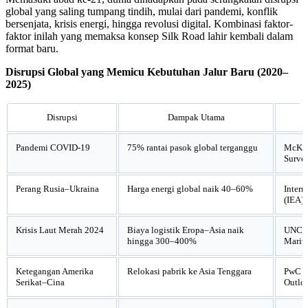
global yang saling tumpang tindih, mulai dari pandemi, konflik
bersenjata, krisis energi, hingga revolusi digital. Kombinasi faktor-
faktor inilah yang memaksa konsep Silk Road lahir kembali dalam
format baru.
Disrupsi Global yang Memicu Kebutuhan Jalur Baru (2020–
2025)
Disrupsi
Dampak Utama
Pandemi COVID-19
75% rantai pasok global terganggu
McKin
Surve
Perang Rusia–Ukraina
Harga energi global naik 40–60%
Intern
(IEA),
Krisis Laut Merah 2024
Biaya logistik Eropa–Asia naik
UNCTA
hingga 300–400%
Marit
Ketegangan Amerika
Relokasi pabrik ke Asia Tenggara
PwC G
Serikat–Cina
Outlo