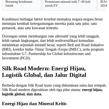
Booming kendaraan
Permintaan mineral naik 7–40 kali
IEA Cr
listrik
untuk EV
2024
Kombinasi berbagai faktor tersebut memaksa negara-negara besar
meninjau kembali ketergantungan mereka pada satu jalur, satu
pemasok, atau satu kawasan tertentu.
Dorongan untuk membangun rute alternatif yang lebih tangguh,
lebih ramah lingkungan, dan lebih terdiversifikasi kemudian
melahirkan sejumlah inisiatif besar, seperti Belt and Road Initiative
(BRI), koridor India–Timur Tengah–Eropa (IMEC), serta program
infrastruktur G7, Partnership for Global Infrastructure and
Investment (PGII).
Silk Road Modern: Energi Hijau,
Logistik Global, dan Jalur Digital
Berbeda dengan Silk Road kuno yang didominasi sutra dan rempah,
Silk Road modern digerakkan oleh tiga pilar utama:
energi hijau,
logistik global, dan data.
Energi Hijau dan Mineral Kritis