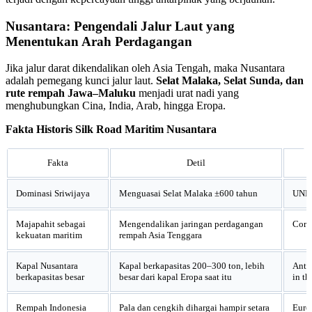
Nusantara: Pengendali Jalur Laut yang
Menentukan Arah Perdagangan
Jika jalur darat dikendalikan oleh Asia Tengah, maka Nusantara
adalah pemegang kunci jalur laut.
Selat Malaka, Selat Sunda, dan
rute rempah Jawa–Maluku
menjadi urat nadi yang
menghubungkan Cina, India, Arab, hingga Eropa.
Fakta Historis Silk Road Maritim Nusantara
Fakta
Detil
Dominasi Sriwijaya
Menguasai Selat Malaka ±600 tahun
UNE
Majapahit sebagai
Mengendalikan jaringan perdagangan
Corn
kekuatan maritim
rempah Asia Tenggara
Kapal Nusantara
Kapal berkapasitas 200–300 ton, lebih
Anth
berkapasitas besar
besar dari kapal Eropa saat itu
in t
Rempah Indonesia
Pala dan cengkih dihargai hampir setara
Euro