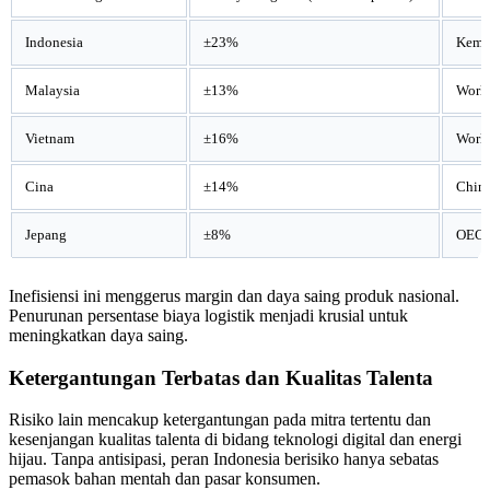
Indonesia
±23%
Keme
Malaysia
±13%
Worl
Vietnam
±16%
Worl
Cina
±14%
China
Jepang
±8%
OEC
Inefisiensi ini menggerus margin dan daya saing produk nasional.
Penurunan persentase biaya logistik menjadi krusial untuk
meningkatkan daya saing.
Ketergantungan Terbatas dan Kualitas Talenta
Risiko lain mencakup ketergantungan pada mitra tertentu dan
kesenjangan kualitas talenta di bidang teknologi digital dan energi
hijau. Tanpa antisipasi, peran Indonesia berisiko hanya sebatas
pemasok bahan mentah dan pasar konsumen.