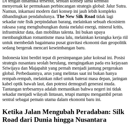
Di tengah dinamika tersebut, sebuah konsep lama kembali
menyeruak ke permukaan perbincangan strategis global: Jalur Sutra.
Namun, inkarnasi modern dari konsep ini jauh lebih kompleks
dibandingkan pendahulunya.
The New Silk Road
tidak lagi
sekadar rute fisik perpindahan barang, melainkan sebuah ekosistem
raksasa yang menghubungkan dunia melalui energi, mineral kritis,
infrastruktur data, dan mobilitas talenta. Ini bukan upaya
membangkitkan romantisme masa lalu, melainkan kerangka kerja riil
untuk membedah bagaimana pusat gravitasi ekonomi dan geopolitik
sedang bergerak mencari keseimbangan baru.
Indonesia kini berdiri tepat di persimpangan jalur kolosal ini. Posisi
strategis nusantara seolah berulang, mengingatkan pada era kejayaan
Sriwijaya dan Majapahit yang pernah menjadi jantung pergerakan
global. Perbedaannya, arus yang melintas saat ini bukan hanya
rempah-rempah, melainkan nikel untuk baterai masa depan, jaringan
kabel optik bawah laut, dan potensi demografi generasi muda.
Tantangan terbesarnya adalah memastikan bahwa negeri ini tidak
sekadar menjadi wilayah lintasan, tetapi mampu mengambil peran
sentral sebagai pemain utama dalam ekonomi baru ini.
Ketika Jalan Mengubah Peradaban: Silk
Road dari Dunia hingga Nusantara